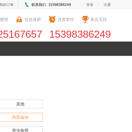
我的订单
联系我们 : 15398386249
登录
注册
透明
信息保密
进度掌控
售后无忧
25167657
15398386249
其他
西双版纳
营业执照