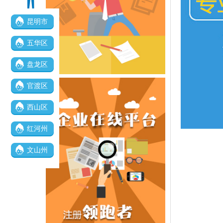
昆明市
五华区
盘龙区
官渡区
西山区
红河州
文山州