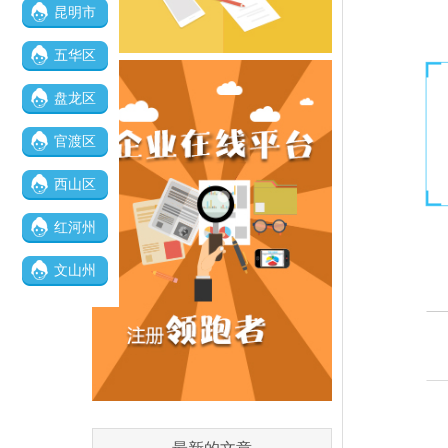
昆明市
五华区
盘龙区
官渡区
西山区
红河州
文山州