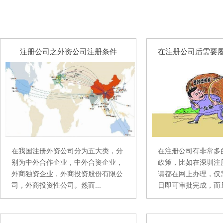
注册公司之外资公司注册条件
在我国注册外资公司分为五大类，分
在注册公司有非常多
别为中外合作企业，中外合资企业，
政策，比如在深圳注
外商独资企业，外商投资股份有限公
请都在网上办理，仅需
司，外商投资性公司。然而...
日即可审批完成，而且因