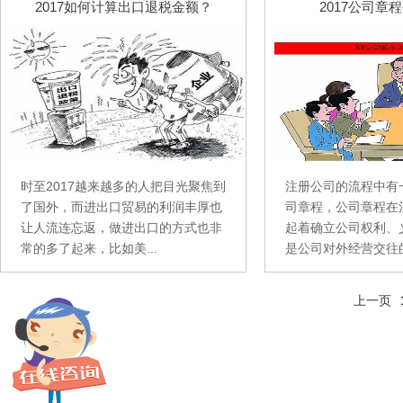
2017如何计算出口退税金额？
2017公司章
时至2017越来越多的人把目光聚焦到
注册公司的流程中有
了国外，而进出口贸易的利润丰厚也
司章程，公司章程在
让人流连忘返，做进出口的方式也非
起着确立公司权利、
常的多了起来，比如美...
是公司对外经营交往的
上一页